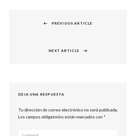
Navegación
PREVIOUS ARTICLE
de
Previous
entradas
post:
NEXT ARTICLE
Next
post:
DEJA UNA RESPUESTA
Tu dirección de correo electrónico no será publicada.
Los campos obligatorios están marcados con
*