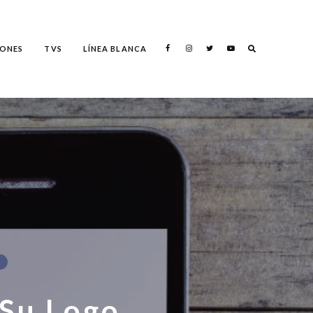
Search
ONES
TVS
LÍNEA BLANCA
Search
Su Logo