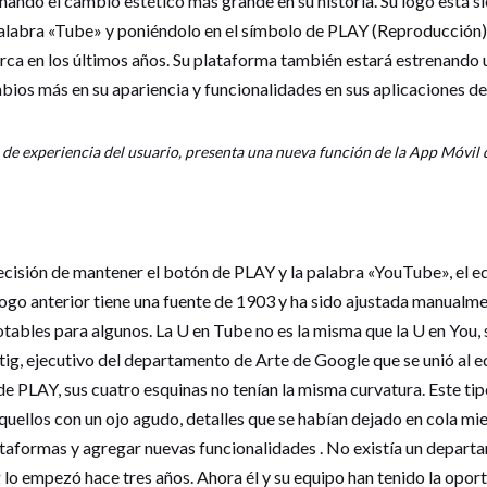
nando el cambio estético más grande en su historia. Su logo está s
 palabra «Tube» y poniéndolo en el símbolo de PLAY (Reproducción)
arca en los últimos años. Su plataforma también estará estrenando 
ios más en su apariencia y funcionalidades en sus aplicaciones de 
 de experiencia del usuario, presenta una nueva función de la App Móvil 
cisión de mantener el botón de PLAY y la palabra «YouTube», el eq
logo anterior tiene una fuente de 1903 y ha sido ajustada manualmen
otables para algunos. La U en Tube no es la misma que la U en You, s
tig, ejecutivo del departamento de Arte de Google que se unió al e
e PLAY, sus cuatro esquinas no tenían la misma curvatura. Este tip
uellos con un ojo agudo, detalles que se habían dejado en cola mie
ataformas y agregar nuevas funcionalidades . No existía un depart
lo empezó hace tres años. Ahora él y su equipo han tenido la oport