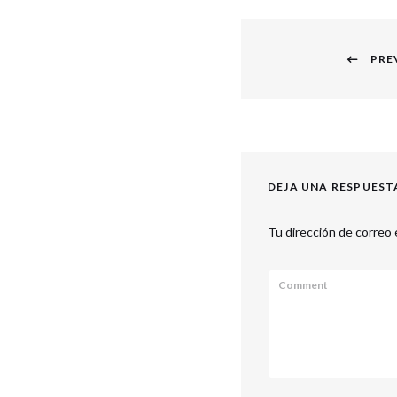
Navegación
PRE
de
Previous
entradas
post:
DEJA UNA RESPUEST
Tu dirección de correo 