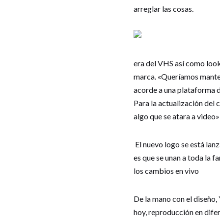
arreglar las cosas.
era del VHS así como
look
marca. «Queríamos mantene
acorde a una plataforma d
Para la actualización del
algo que se atara a video
El nuevo logo se está lan
es que se unan a toda la f
los cambios en vivo
De la mano con el diseño, 
hoy, reproducción en difer