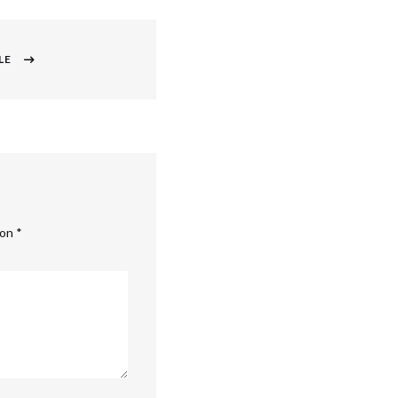
LE
con
*