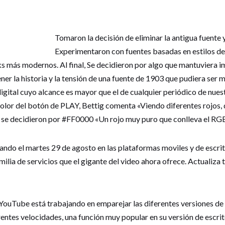
Tomaron la decis
ión de eliminar la antigua fuente 
Experimentaron con fuentes basadas en estilos de l
s más modernos. Al final, Se decidieron por algo que mantuviera im
r la historia y la tensión de una fuente de 1903 que pudiera ser
igital cuyo alcance es mayor que el de cualquier periódico de nues
 color del botón de PLAY, Bettig comenta «Viendo diferentes rojos,
» se decidieron por #FF0000 «Un rojo muy puro que conlleva el RG
zando el martes 29 de agosto en las plataformas moviles y de escr
amilia de servicios que el gigante del video ahora ofrece. Actualiza
YouTube está trabajando en emparejar las diferentes versiones de s
entes velocidades, una función muy popular en su versión de escrit