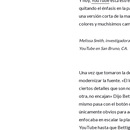
Y hoy,
YouTube
está estre
quitando el énfasis en la
una versión corta de la m
colores y muchísimos camb
Melissa Smith, investigadora
YouTube en San Bruno, CA.
Una vez que tomaron la de
modernizar la fuente. «El 
ciertos detalles que son n
otra, no encajan» Dijo Bet
mismo pasa con el botón d
únicamente obvios para aq
enfocaba en escalar la pl
YouTube hasta que Bettig 