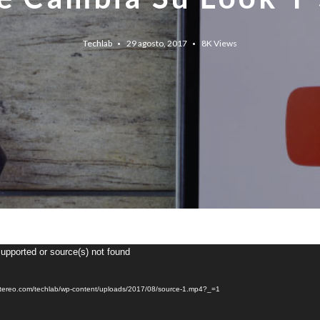
Techlab
29 agosto, 2017
8K
Views
supported or source(s) not found
etstereo.com/techlab/wp-content/uploads/2017/08/source-1.mp4?_=1