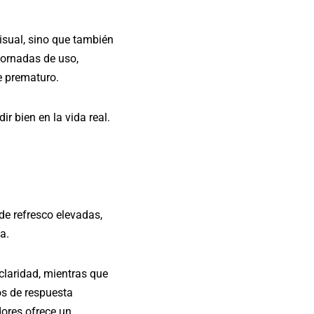
isual, sino que también
jornadas de uso,
e prematuro.
r bien en la vida real.
e refresco elevadas,
a.
 claridad, mientras que
os de respuesta
ores ofrece un