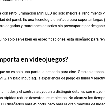
 con retroiluminación Mini LED no solo mejora el rendimiento v
idad del panel. Es una tecnología diseñada para soportar largas 
prolongadas y maratones de series sin preocuparte por desgast
 no solo se ve bien en especificaciones; está diseñado para rendi
porta en videojuegos?
e no es solo una pantalla pensada para cine. Gracias a tasas d
2.1 y bajo input lag, la experiencia de juego es fluida y reactiv
 la nitidez y el contraste ayudan a distinguir detalles con mayor
nas rápidas reduce desenfoques molestos. No alcanza los tiemp
ED diseñados para eSports, pero para la gran mayoría de jugad