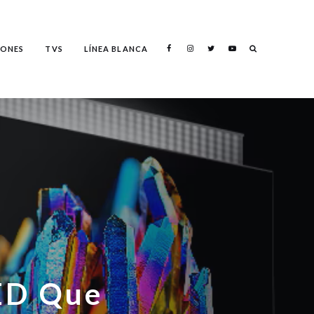
ONES
TVS
LÍNEA BLANCA
ED Que