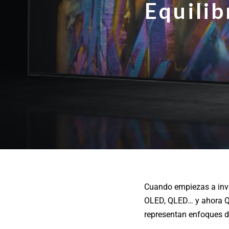
Equilib
Cuando empiezas a inve
OLED, QLED… y ahora QN
representan enfoques d