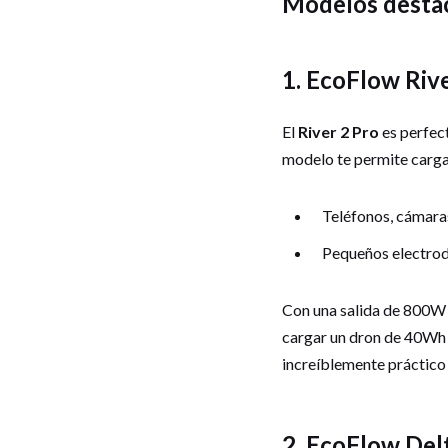
Modelos desta
1. EcoFlow Rive
El
River 2 Pro
es perfect
modelo te permite carga
Teléfonos, cámaras
Pequeños electrod
Con una salida de 800W 
cargar un dron de 40Wh 
increíblemente práctico 
2. EcoFlow Delt