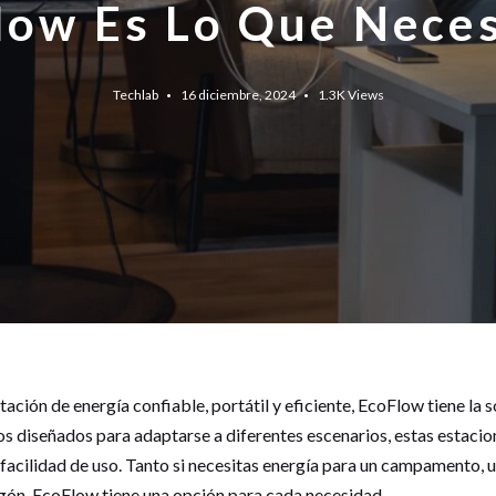
low Es Lo Que Neces
Techlab
16 diciembre, 2024
1.3K
Views
ación de energía confiable, portátil y eficiente, EcoFlow tiene la s
 diseñados para adaptarse a diferentes escenarios, estas estaci
 facilidad de uso. Tanto si necesitas energía para un campamento,
gón, EcoFlow tiene una opción para cada necesidad.