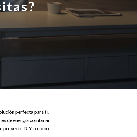
itas?
olución perfecta para ti.
ones de energía combinan
 un proyecto DIY, o como