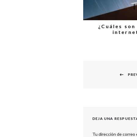
¿Cuáles son
interne
Navegación
PRE
de
Previous
entradas
post:
DEJA UNA RESPUEST
Tu dirección de correo 