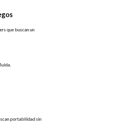
egos
ers que buscan un
luida.
o
scan portabilidad sin