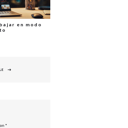
abajar en modo
to
LE
con
*