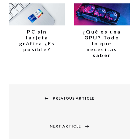
PC sin
¿Qué es una
tarjeta
GPU? Todo
gráfica ¿Es
lo que
posible?
necesitas
saber
Navegación
PREVIOUS ARTICLE
de
Previous
entradas
post:
NEXT ARTICLE
Next
post: