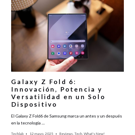
Galaxy Z Fold 6:
Innovación, Potencia y
Versatilidad en un Solo
Dispositivo
El Galaxy Z Fold6 de Samsung marca un antes y un después
en la tecnología …
Techlab
12 mayo, 2025
Reviews
,
Tech
,
What's New!