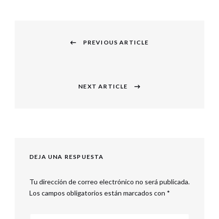
Navegación
PREVIOUS ARTICLE
de
Previous
entradas
post:
NEXT ARTICLE
Next
post:
DEJA UNA RESPUESTA
Tu dirección de correo electrónico no será publicada.
Los campos obligatorios están marcados con
*