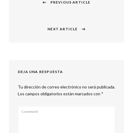
PREVIOUS ARTICLE
de
Previous
entradas
post:
NEXT ARTICLE
Next
post:
DEJA UNA RESPUESTA
Tu dirección de correo electrónico no será publicada.
Los campos obligatorios están marcados con
*