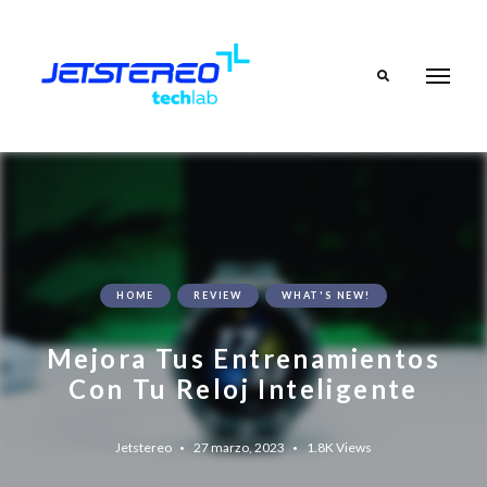
Search
HOME
REVIEW
WHAT'S NEW!
Mejora Tus Entrenamientos
Con Tu Reloj Inteligente
Jetstereo
27 marzo, 2023
1.8K
Views