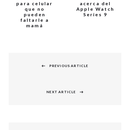
para celular
acerca del
que no
Apple Watch
pueden
Series 9
faltarle a
mamá
Navegación
PREVIOUS ARTICLE
de
Previous
entradas
post:
NEXT ARTICLE
Next
post: