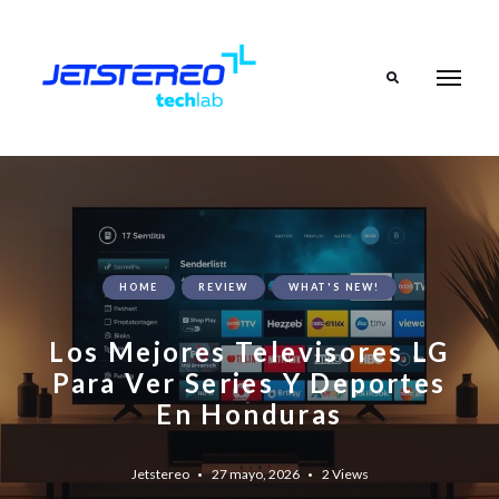
Search
HOME
REVIEW
WHAT'S NEW!
Los Mejores Televisores LG
Para Ver Series Y Deportes
En Honduras
Jetstereo
27 mayo, 2026
2
Views