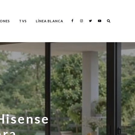
Search
ONES
TVS
LÍNEA BLANCA
Search
Hisense
ara