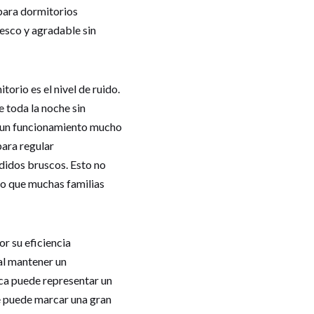
para dormitorios
esco y agradable sin
rio es el nivel de ruido.
toda la noche sin
r un funcionamiento mucho
para regular
didos bruscos. Esto no
go que muchas familias
r su eficiencia
al mantener un
ica puede representar un
te puede marcar una gran