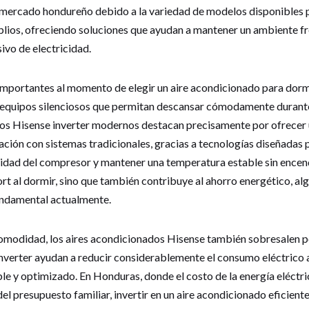
 mercado hondureño debido a la variedad de modelos disponibles 
lios, ofreciendo soluciones que ayudan a mantener un ambiente fr
vo de electricidad.
mportantes al momento de elegir un aire acondicionado para dormito
quipos silenciosos que permitan descansar cómodamente durante 
los Hisense inverter modernos destacan precisamente por ofrece
ción con sistemas tradicionales, gracias a tecnologías diseñadas 
idad del compresor y mantener una temperatura estable sin encen
rt al dormir, sino que también contribuye al ahorro energético, al
ndamental actualmente.
comodidad, los aires acondicionados Hisense también sobresalen po
inverter ayudan a reducir considerablemente el consumo eléctrico 
e y optimizado. En Honduras, donde el costo de la energía eléctr
el presupuesto familiar, invertir en un aire acondicionado eficien