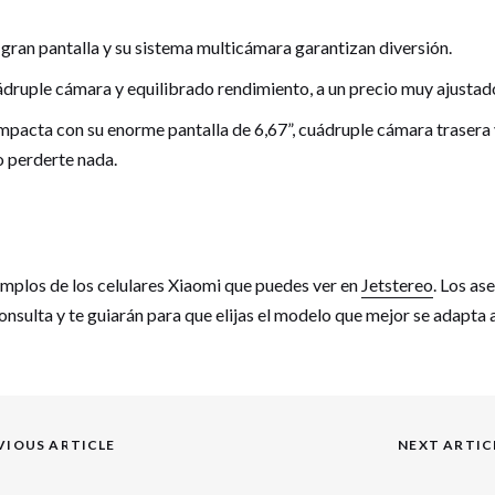
gran pantalla y su sistema multicámara garantizan diversión.
ádruple cámara y equilibrado rendimiento, a un precio muy ajustad
mpacta con su enorme pantalla de 6,67”, cuádruple cámara trasera 
o perderte nada.
emplos de los celulares Xiaomi que puedes ver en
Jetstereo
. Los as
nsulta y te guiarán para que elijas el modelo que mejor se adapta 
VIOUS ARTICLE
NEXT ARTIC
Next
post: