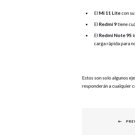
El
Mi 11 Lite
con su 
El
Redmi 9
tiene cu
El
Redmi Note 9S
i
carga rápida para n
Estos son solo algunos ej
responderán a cualquier co
Navegación
PRE
de
Previous
entradas
post: