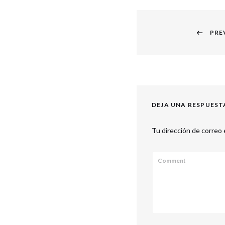
Navegación
PRE
de
Previous
entradas
post:
DEJA UNA RESPUEST
Tu dirección de correo 