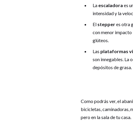
La
escaladora
es un
intensidad y la velo
El
stepper
es otra g
con menor impacto en
glúteos.
Las
plataformas v
son innegables. La os
depósitos de grasa.
Como podrás ver, el abani
bicicletas, caminadoras, m
pero en la sala de tu casa.