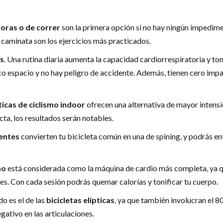
oras o de correr
son la primera opción si no hay ningún impedimen
a caminata son los ejercicios más practicados.
as
. Una rutina diaria aumenta la capacidad cardiorrespiratoria y ton
co espacio y no hay peligro de accidente. Además, tienen cero impa
icas de ciclismo indoor
ofrecen una alternativa de mayor intensid
cta, los resultados serán notables.
gentes
convierten tu bicicleta común en una de spining, y podrás en
mo
está considerada como la máquina de cardio más completa, ya q
es. Con cada sesión podrás quemar calorías y tonificar tu cuerpo.
o es el de las
bicicletas elípticas
, ya que también involucran el 8
ativo en las articulaciones.