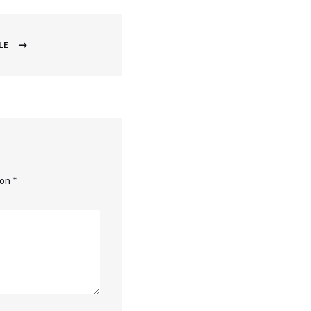
LE
con
*