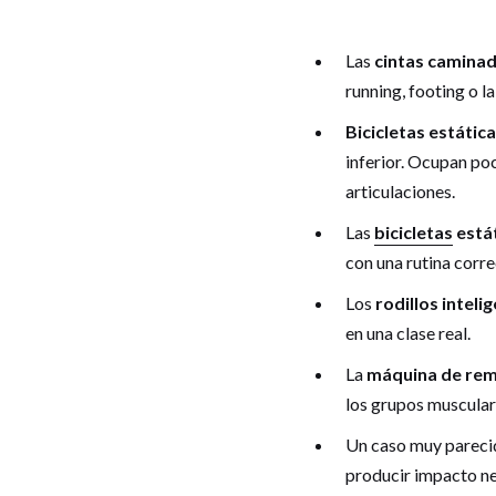
Las
cintas caminad
running, footing o l
Bicicletas estátic
inferior. Ocupan po
articulaciones.
Las
bicicletas
estát
con una rutina corre
Los
rodillos inteli
en una clase real.
La
máquina de re
los grupos muscular
Un caso muy parecid
producir impacto neg