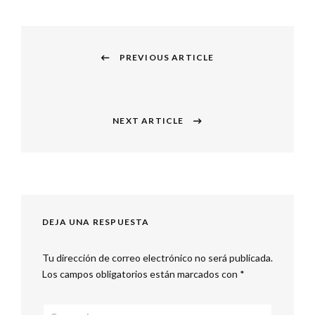
Navegación
PREVIOUS ARTICLE
de
Previous
entradas
post:
NEXT ARTICLE
Next
post:
DEJA UNA RESPUESTA
Tu dirección de correo electrónico no será publicada.
Los campos obligatorios están marcados con
*