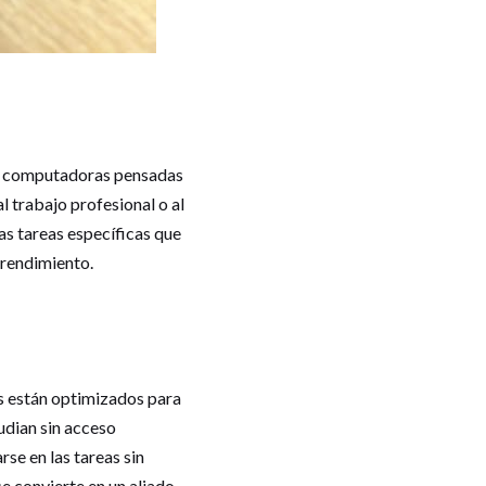
de computadoras pensadas
l trabajo profesional o al
as tareas específicas que
 rendimiento.
s
s están optimizados para
udian sin acceso
se en las tareas sin
e convierte en un aliado