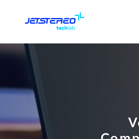
V
Comp