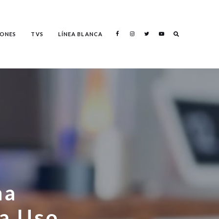
Search
ONES
TVS
LÍNEA BLANCA
Search
na
a Uso