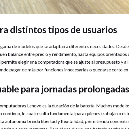
a distintos tipos de usuarios
 gama de modelos que se adaptan a diferentes necesidades. Des
uen balance entre precio y rendimiento, hasta equipos orientados a
d permite elegir una computadora que se ajuste al presupuesto y a l
itando pagar de más por funciones innecesarias o quedarse corto en
iable para jornadas prolongada
 computadoras Lenovo es la duración de la batería. Muchos modelo
o continuo, lo cual resulta fundamental para quienes trabajan o est
ta autonomía brinda libertad y flexibilidad, permitiendo concentrar
equipo a cada momento. Para el uso diario, una batería confiable s