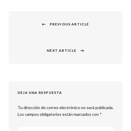
Navegación
PREVIOUS ARTICLE
de
Previous
entradas
post:
NEXT ARTICLE
Next
post:
DEJA UNA RESPUESTA
Tu dirección de correo electrónico no será publicada.
Los campos obligatorios están marcados con
*