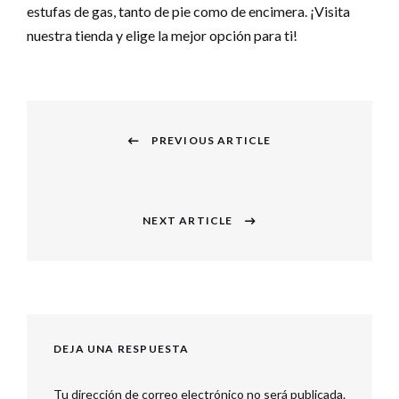
estufas de gas, tanto de pie como de encimera. ¡Visita
nuestra tienda y elige la mejor opción para ti!
Navegación
PREVIOUS ARTICLE
de
Previous
entradas
post:
NEXT ARTICLE
Next
post:
DEJA UNA RESPUESTA
Tu dirección de correo electrónico no será publicada.