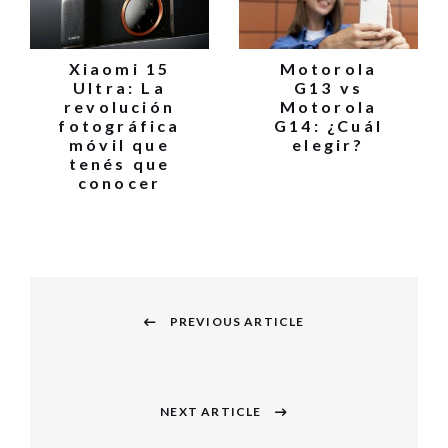
Xiaomi 15
Motorola
Ultra: La
G13 vs
revolución
Motorola
fotográfica
G14: ¿Cuál
móvil que
elegir?
tenés que
conocer
Navegación
PREVIOUS ARTICLE
de
Previous
entradas
post:
NEXT ARTICLE
Next