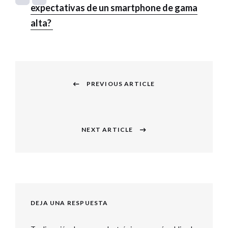
expectativas de un smartphone de gama
alta?
Navegación
PREVIOUS ARTICLE
de
Previous
entradas
post:
NEXT ARTICLE
Next
post:
DEJA UNA RESPUESTA