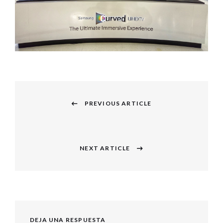
Navegación
PREVIOUS ARTICLE
de
Previous
entradas
post:
NEXT ARTICLE
Next
post:
DEJA UNA RESPUESTA