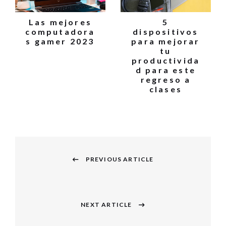
Las mejores
5
computadora
dispositivos
s gamer 2023
para mejorar
tu
productivida
d para este
regreso a
clases
Navegación
PREVIOUS ARTICLE
de
Previous
entradas
post:
NEXT ARTICLE
Next
post: