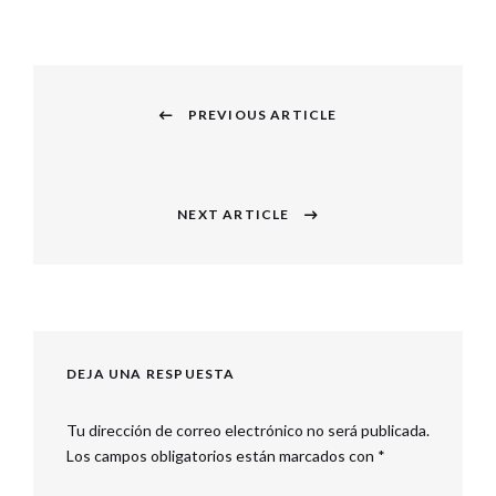
Navegación
PREVIOUS ARTICLE
de
Previous
entradas
post:
NEXT ARTICLE
Next
post:
DEJA UNA RESPUESTA
Tu dirección de correo electrónico no será publicada.
Los campos obligatorios están marcados con
*