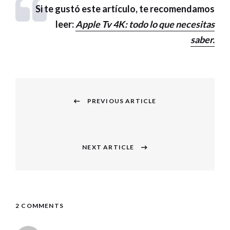
Si te gustó este artículo, te recomendamos
leer:
Apple Tv 4K: todo lo que necesitas
saber.
Navegación
PREVIOUS ARTICLE
de
Previous
entradas
post:
NEXT ARTICLE
Next
post:
2 COMMENTS