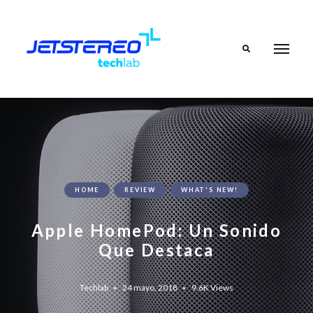
Search
HOME
REVIEW
WHAT'S NEW!
Apple HomePod: Un Sonido
Que Destaca
Techlab
24 mayo, 2018
9.6K
Views