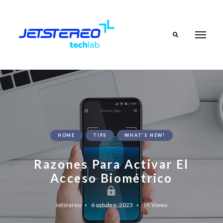
Search
HOME
TIPS
WHAT'S NEW!
Razones Para Activar El
Acceso Biométrico
Jetstereo
6 octubre, 2023
1K
Views