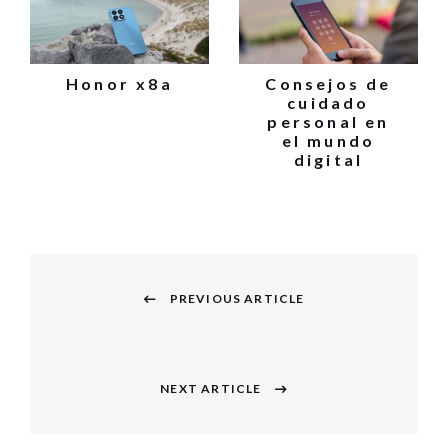
Honor x8a
Consejos de
cuidado
personal en
el mundo
digital
Navegación
PREVIOUS ARTICLE
de
Previous
entradas
post:
NEXT ARTICLE
Next
post: