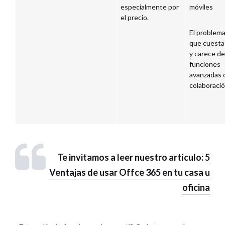
especialmente por
móviles
el precio.
El problema
que cuest
y carece de
funciones
avanzadas 
colaboració
Te invitamos a leer nuestro artículo:
5
Ventajas de usar Offce 365 en tu casa u
oficina