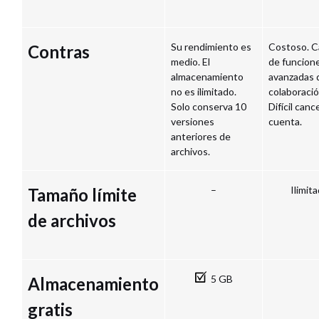
Su rendimiento es
Costoso. C
Contras
medio. El
de funcion
almacenamiento
avanzadas 
no es ilimitado.
colaboració
Solo conserva 10
Difícil canc
versiones
cuenta.
anteriores de
archivos.
–
Ilimit
Tamaño límite
de archivos
5 GB
Almacenamiento
gratis