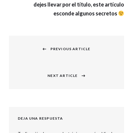
dejes llevar por el título, este artículo
esconde algunos secretos
Navegación
PREVIOUS ARTICLE
de
Previous
entradas
post:
NEXT ARTICLE
Next
post:
DEJA UNA RESPUESTA