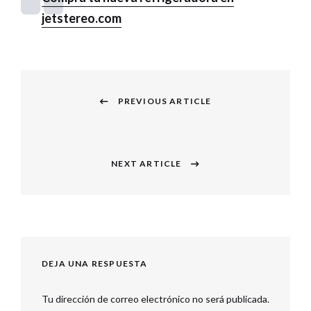
jetstereo.com
Navegación
PREVIOUS ARTICLE
de
Previous
entradas
post:
NEXT ARTICLE
Next
post:
DEJA UNA RESPUESTA
Tu dirección de correo electrónico no será publicada.