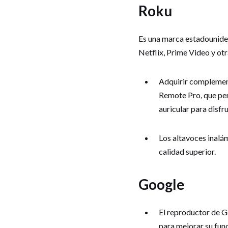
Roku
Es una marca estadouniden
Netflix, Prime Video y ot
Adquirir complement
Remote Pro, que per
auricular para disfr
Los altavoces inalám
calidad superior.
Google
El reproductor de G
para mejorar su fun