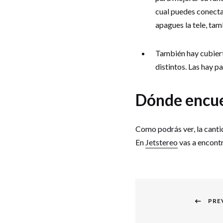
cual puedes conect
apagues la tele, tam
También hay cubiert
distintos. Las hay pa
Dónde encue
Como podrás ver, la canti
En
Jetstereo
vas a encontr
Navegación
PRE
de
Previous
entradas
post: