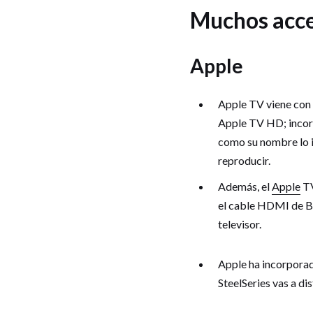
Muchos acces
Apple
Apple TV viene con 
Apple TV HD; incorpo
como su nombre lo i
reproducir.
Además, el
Apple
TV
el cable HDMI de Bel
televisor.
Apple ha incorporad
SteelSeries vas a di