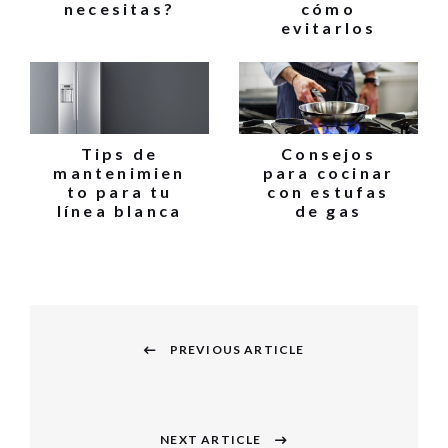
necesitas?
cómo
evitarlos
Tips de
Consejos
mantenimien
para cocinar
to para tu
con estufas
línea blanca
de gas
Navegación
PREVIOUS ARTICLE
de
Previous
entradas
post:
NEXT ARTICLE