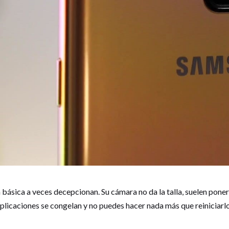
ásica a veces decepcionan. Su cámara no da la talla, suelen poners
plicaciones se congelan y no puedes hacer nada más que reiniciarlo