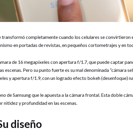
se transformó completamente cuando los celulares se convirtieron 
ismo en portadas de revistas, en pequeños cortometrajes y en tod
ámara de 16 megapíxeles con apertura f/1.7, que puede captar pan
las escenas. Pero su punto fuerte es su mal denominada “cámara self
es y apertura f/1.9, con un logrado efecto bokeh (desenfoque) na
éfono de Samsung que le apuesta a la cámara frontal. Esta doble cá
r nitidez y profundidad en las escenas.
Su diseño