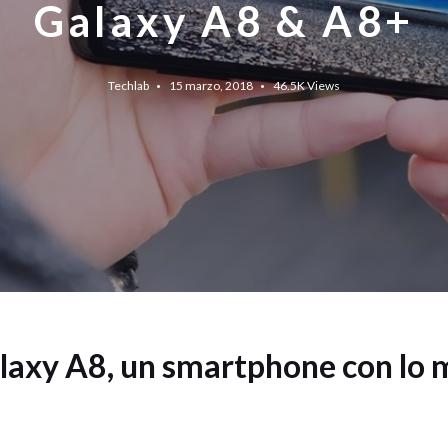
Galaxy A8 & A8+
Techlab
15 marzo, 2018
46.5K
Views
axy A8, un smartphone con lo m