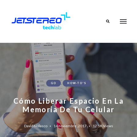
Search
GO
HOW-TO'S
Cómo Liberar Espacio En La
Memoria De Tu Celular
David Nolasco
14 noviembre, 2017
12.5K
Views