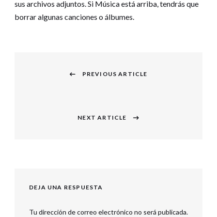
sus archivos adjuntos. Si Música está arriba, tendrás que
borrar algunas canciones o álbumes.
Navegación
PREVIOUS ARTICLE
de
Previous
entradas
post:
NEXT ARTICLE
Next
post:
DEJA UNA RESPUESTA
Tu dirección de correo electrónico no será publicada.